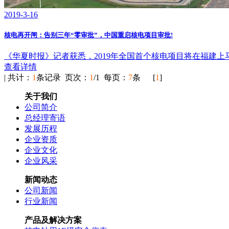
2019-3-16
核电再开闸：告别三年“零审批”，中国重启核电项目审批!
《华夏时报》记者获悉，2019年全国首个核电项目将在福建上马，
查看详情
| 共计：
1
条记录 页次：
1
/1 每页：
7
条 [
1
]
关于我们
公司简介
总经理寄语
发展历程
企业资质
企业文化
企业风采
新闻动态
公司新闻
行业新闻
产品及解决方案